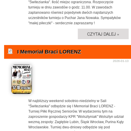
"Świtezianka". Ilość miejsc ograniczona. Rozpoczęcie
turnieju w dniu zawodów o godz. 11.00. W zawodach
zaplanowano również pojedynek dwóch najstarszych
uczestników turnieju o Puchar Jana Nowaka. Sympatyków
"małej piłeczki" - serdecznie zapraszamy !
CZYTAJ DALEJ »
I Memoriał Braci LORENZ
2026-01-13
W najbliższy weekend sobotnio-niedzielny w Sali
"Świtezianka" odbędzie się I Memoriał Braci LORENZ -
Turniej Piłki Ręcznej Seniorów. W wydarzeniu tym na
zaproszenie gospodarzy KPR "Wolsztyniak" Wolsztyn udział
wezmą zespoły: Zagłębie Lubin, Śląsk Wrocław, Purina Kąty
Wrocławskie. Turniej dwu-dniowy odbędzie się pod