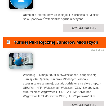
Uprzejmie informujemy, że w piątek tj. 5 czerwca br. Miejska
Sala Sportowa "Świtezianka" będzie nieczynna.
CZYTAJ DALEJ »
Turniej Piłki Ręcznej Juniorów Młodszych
2026-05-13
W sobotę - 16 maja 2026r. w "Świteziance" - odbędzie się
Turniej Piłki Ręcznej Juniorów Młodszych. Zespoły
uczestniczące w turnieju zostały podzielone na dwie grupy: -
GRUPA I - KPR "Wolsztyniak" Wolsztyn, "ZEW" Świebodzin,
MKS "Nielba" Wągrowiec I - GRUPA II - MKS "Nielba"
Wągrowiec II, "Stal" Gorzów Wlkp., UKS "Spartakus" Buk
CZYTAJ DALEJ »