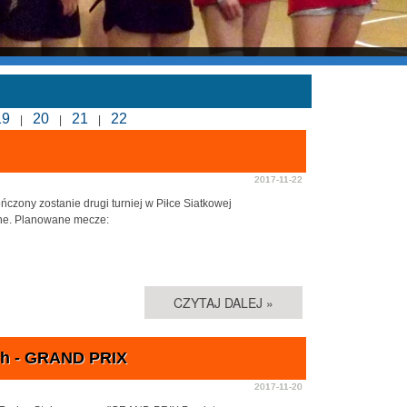
19
20
21
22
|
|
|
2017-11-22
ńczony zostanie drugi turniej w Piłce Siatkowej
zne. Planowane mecze:
CZYTAJ DALEJ »
ch - GRAND PRIX
2017-11-20