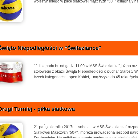
wolsztyńskiego w piłce siatkowej mążczyzn "50+" osiągnąły na
Święto Niepodległości w "Świteziance"
11 listopada br. od godz. 11.00 w MSS Świtezianka" już po raz
stołowego z okazji Świąta Niepodległości o puchar Starosty 
trzech kategoriach: - open Kobiet, - mążczyzn do 45 roku życia, 
Drugi Turniej - piłka siatkowa
21 paĹşdziernika 2017r. - sobota - w MSS Świtezianka" rozpoc
Siatkowej Mążczyzn "50+". Impreza prowadzona jest pod patr
Frąckowiaka. Na najbliższą sobotą zaplanowano w kolejności