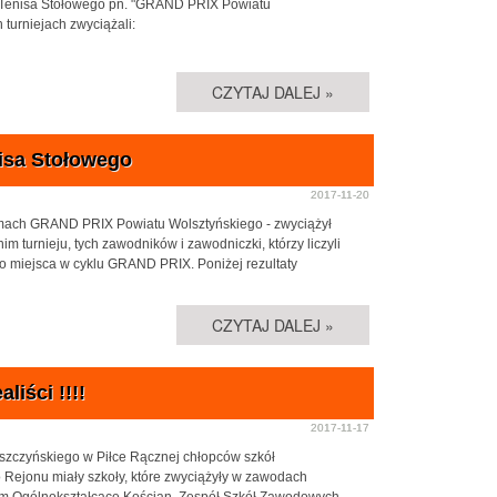
 w Tenisa Stołowego pn. "GRAND PRIX Powiatu
turniejach zwyciążali:
CZYTAJ DALEJ »
nisa Stołowego
2017-11-20
amach GRAND PRIX Powiatu Wolsztyńskiego - zwyciążył
m turnieju, tych zawodników i zawodniczki, którzy liczyli
 miejsca w cyklu GRAND PRIX. Poniżej rezultaty
CZYTAJ DALEJ »
iści !!!!
2017-11-17
eszczyńskiego w Piłce Rącznej chłopców szkół
 Rejonu miały szkoły, które zwyciążyły w zawodach
ceum Ogólnokształcące Kościan, Zespół Szkół Zawodowych