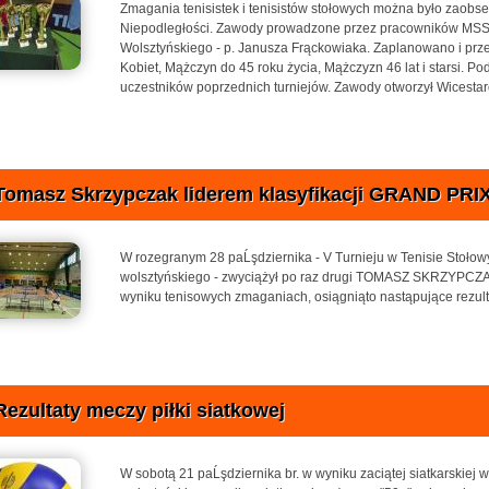
Zmagania tenisistek i tenisistów stołowych można było zaobs
Niepodległości. Zawody prowadzone przez pracowników MSS, 
Wolsztyńskiego - p. Janusza Frąckowiaka. Zaplanowano i prz
Kobiet, Mążczyn do 45 roku życia, Mążczyzn 46 lat i starsi. Po
uczestników poprzednich turniejów. Zawody otworzył Wicestaros
Tomasz Skrzypczak liderem klasyfikacji GRAND PRI
W rozegranym 28 paĹşdziernika - V Turnieju w Tenisie Sto
wolsztyńskiego - zwyciążył po raz drugi TOMASZ SKRZYPCZAK
wyniku tenisowych zmaganiach, osiągniąto nastąpujące rezult
Rezultaty meczy piłki siatkowej
W sobotą 21 paĹşdziernika br. w wyniku zaciątej siatkarskiej