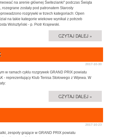
erwować na arenie głównej Świtezianki" podczas Świąta
rozegrane zostały pod patronatem Starosty
eprowadzono rozgrywki w trzech kategoriach: Open
dział na takie kategorie wiekowe wynikał z potrzeb
ta Wolsztyński - p. Piotr Krajewski.
CZYTAJ DALEJ »
X
2017-10-30
łowym w ramach cyklu rozgrywek GRAND PRIX powiatu
 - reprezentujący Klub Tenisa Stołowego z Wijewa. W
aty:
CZYTAJ DALEJ »
2017-10-23
 walki, zespoły grające w GRAND PRIX powiatu