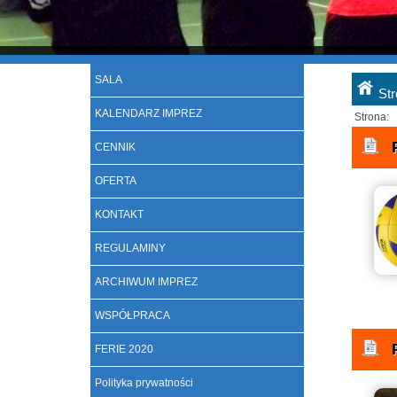
SALA
St
KALENDARZ IMPREZ
Strona:
CENNIK
OFERTA
KONTAKT
REGULAMINY
ARCHIWUM IMPREZ
WSPÓŁPRACA
FERIE 2020
Polityka prywatności