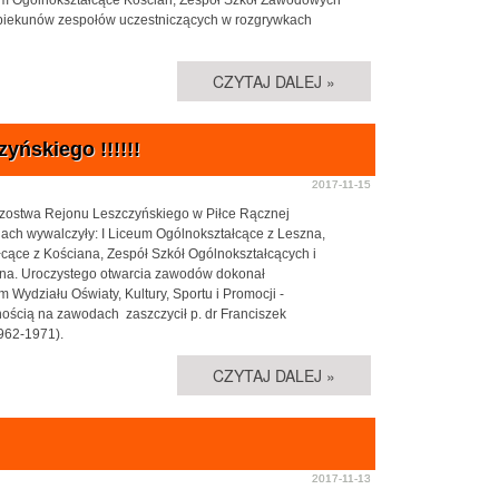
opiekunów zespołów uczestniczących w rozgrywkach
CZYTAJ DALEJ »
yńskiego !!!!!!
2017-11-15
strzostwa Rejonu Leszczyńskiego w Piłce Rącznej
ch wywalczyły: I Liceum Ogólnokształcące z Leszna,
cące z Kościana, Zespół Szkół Ogólnokształcących i
yna. Uroczystego otwarcia zawodów dokonał
 Wydziału Oświaty, Kultury, Sportu i Promocji -
ością na zawodach zaszczycił p. dr Franciszek
1962-1971).
CZYTAJ DALEJ »
2017-11-13