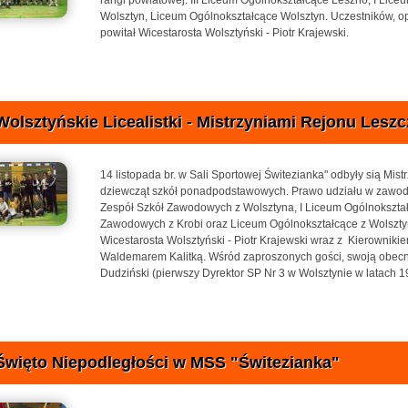
Wolsztyn, Liceum Ogólnokształcące Wolsztyn. Uczestników, 
powitał Wicestarosta Wolsztyński - Piotr Krajewski.
Wolsztyńskie Licealistki - Mistrzyniami Rejonu Leszcz
14 listopada br. w Sali Sportowej Świtezianka" odbyły sią Mi
dziewcząt szkół ponadpodstawowych. Prawo udziału w zawoda
Zespół Szkół Zawodowych z Wolsztyna, I Liceum Ogólnokształ
Zawodowych z Krobi oraz Liceum Ogólnokształcące z Wolszt
Wicestarosta Wolsztyński - Piotr Krajewski wraz z Kierownikiem
Waldemarem Kalitką. Wśród zaproszonych gości, swoją obecn
Dudziński (pierwszy Dyrektor SP Nr 3 w Wolsztynie w latach 
Święto Niepodległości w MSS "Świtezianka"