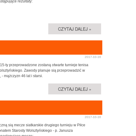
stąpujące rezultaty:
CZYTAJ DALEJ »
2017-10-16
 15-ty przeprowadzone zostaną otwarte turnieje tenisa
Wolsztyńskiego. Zawody planuje sią przeprowadzić w
- mążczyzn 46 lat i starsi.
CZYTAJ DALEJ »
2017-10-16
zną sią mecze siatkarskie drugiego turnieju w Piłce
onatem Starosty Wolsztyńskiego - p. Janusza
 nastąpujące mecze: