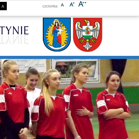
czcionka:
A