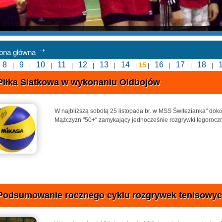
rona główna
8
9
10
11
12
13
14
16
17
18
15
|
|
|
|
|
|
|
|
|
|
|
Piłka Siatkowa w wykonaniu Oldbojów
W najbliższą sobotą 25 listopada br. w MSS Świtezianka" doko
Mążczyzn "50+" zamykający jednocześnie rozgrywki tegoroc
Podsumowanie rocznego cyklu rozgrywek tenisowy