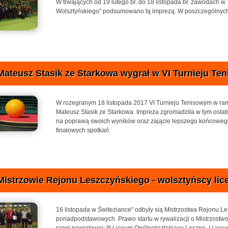
W trwających od 19 lutego br. do 18 listopada br. zawodach
Wolsztyńskiego" podsumowano tą imprezą. W poszczególnych 
Mateusz Stasik ze Starkowa wygrał w VI Turnieju Te
W rozegranym 18 listopada 2017 VI Turnieju Tenisowym w r
Mateusz Stasik ze Starkowa. Impreza zgromadziła w tym ostatni
na poprawą swoich wyników oraz zającie lepszego końcowego
finałowych spotkań:
Mistrzowie Rejonu Leszczyńskiego - wolsztyńscy liceal
16 listopada w Świteziance" odbyły sią Mistrzostwa Rejonu L
ponadpodstawowych. Prawo startu w rywalizacji o Mistrzostwo
rangi powiatowej: III Liceum Ogólnokształcące Leszno, I Li