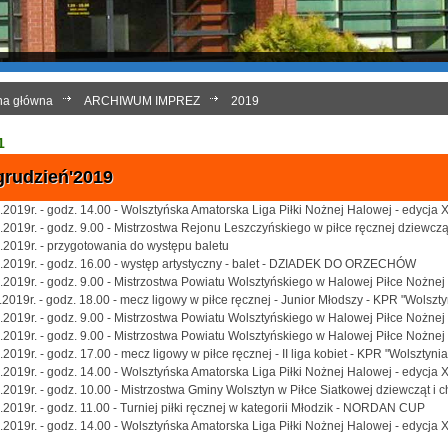
na główna
ARCHIWUM IMPREZ
2019
1
grudzień'2019
.2019r. - godz. 14.00 - Wolsztyńska Amatorska Liga Piłki Nożnej Halowej - edycja 
.2019r. - godz. 9.00 - Mistrzostwa Rejonu Leszczyńskiego w piłce ręcznej dziewcz
.2019r. - przygotowania do występu baletu
.2019r. - godz. 16.00 - występ artystyczny - balet - DZIADEK DO ORZECHÓW
.2019r. - godz. 9.00 - Mistrzostwa Powiatu Wolsztyńskiego w Halowej Piłce Nożnej 
.2019r. - godz. 18.00 - mecz ligowy w piłce ręcznej - Junior Młodszy - KPR "Wolszty
.2019r. - godz. 9.00 - Mistrzostwa Powiatu Wolsztyńskiego w Halowej Piłce Noż
.2019r. - godz. 9.00 - Mistrzostwa Powiatu Wolsztyńskiego w Halowej Piłce Nożnej 
.2019r. - godz. 17.00 - mecz ligowy w piłce ręcznej - II liga kobiet - KPR "Wolsztyn
.2019r. - godz. 14.00 - Wolsztyńska Amatorska Liga Piłki Nożnej Halowej - edycja 
.2019r. - godz. 10.00 - Mistrzostwa Gminy Wolsztyn w Piłce Siatkowej dziewcząt i 
.2019r. - godz. 11.00 - Turniej piłki ręcznej w kategorii Młodzik - NORDAN CUP
.2019r. - godz. 14.00 - Wolsztyńska Amatorska Liga Piłki Nożnej Halowej - edycja 