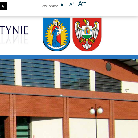
czcionka:
A