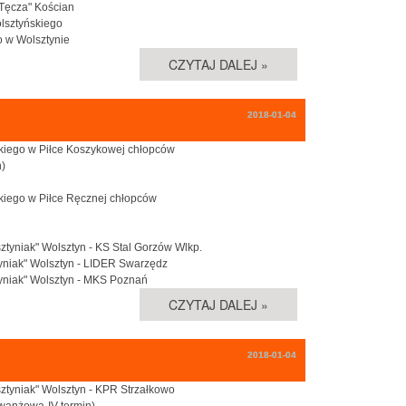
 "Tęcza" Kościan
olsztyńskiego
o w Wolsztynie
CZYTAJ DALEJ »
2018-01-04
ńskiego w Piłce Koszykowej chłopców
n)
ńskiego w Piłce Ręcznej chłopców
sztyniak" Wolsztyn - KS Stal Gorzów Wlkp.
ztyniak" Wolsztyn - LIDER Swarzędz
ztyniak" Wolsztyn - MKS Poznań
CZYTAJ DALEJ »
2018-01-04
sztyniak" Wolsztyn - KPR Strzałkowo
ewanżowa-IV termin)