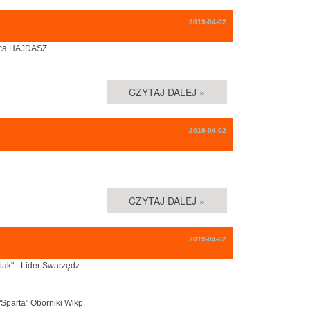
2019-04-02
Tańca HAJDASZ
CZYTAJ DALEJ »
2019-04-02
CZYTAJ DALEJ »
2019-04-02
niak" - Lider Swarzędz
"Sparta" Oborniki Wlkp.