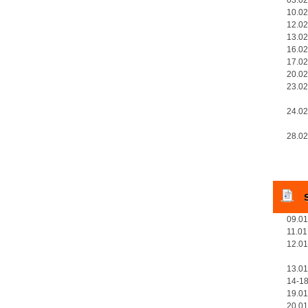
10.02
12.02
13.02
16.02
17.02
20.02
23.02
- go
24.02
- go
28.02
09.01
11.01
12.01
- go
13.01
14-18
19.01
20.01