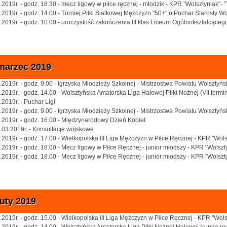
.2019r. - godz. 18.30 - mecz ligowy w piłce ręcznej - młodzik - KPR "Wolsztyniak"-
.2019r. - godz. 14.00 - Turniej Piłki Siatkowej Mężczyzn "50+" o Puchar Starosty W
.2019r. - godz. 10.00 - uroczystość zakończenia III klas Liceum Ogólnokształcąceg
marzec 2019
.2019r. - godz. 9.00 - Igrzyska Młodzieży Szkolnej - Mistrzostwa Powiatu Wolszty
.2019r. - godz. 14.00 - Wolsztyńska Amatorska Liga Halowej Piłki Nożnej (VII termi
.2019r. - Puchar Ligi
.2019r. - godz. 9.00 - Igrzyska Młodzieży Szkolnej - Mistrzostwa Powiatu Wolszty
.2019r. - godz. 16.00 - Międzynarodowy Dzień Kobiet
.03.2019r. - Konsultacje wojskowe
.2019r. - godz. 17.00 - Wielkopolska III Liga Mężczyzn w Piłce Ręcznej - KPR "Wol
.2019r. - godz. 18.00 - Mecz ligowy w Piłce Ręcznej - junior młodszy - KPR "Wols
.2019r. - godz. 18.00 - Mecz ligowy w Piłce Ręcznej - junior młodszy - KPR "Wols
luty 2019
.2019r. - godz. 15.00 - Wielkopolska III Liga Mężczyzn w Piłce Ręcznej - KPR "Wol
.2019r. - godz. 14.00 - Wolsztyńska Amatorska Liga Piłki Nożnej Halowej (runda r