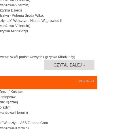
rewanżowa-V termin)
rzyska Dzieci)
lsztyn - Polonia Środa Wlkp.
ztyniak" Wolsztyn - Nielba Wągrowiec II
ewanżowa-VI termin)
grzyska Młodzieży)
iewcząt szkół podstawowych (Igrzyska Młodzieży)
CZYTAJ DALEJ »
2018-01-04
"Tęcza" Kościan
i chłopców
iłki ręcznej
lsztyn
ewanżowa-I termin)
k" Wolsztyn - AZS Zielona Góra
wanżowa-II termin)