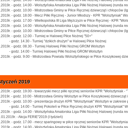
.2019r. - godz. 14.00 - Wolsztyńska Amatorska Liga Piłki Nożnej Halowej (runda 
.2019r. - godz. 10.00 - Mistrzostwa Gminy w Piłce Ręcznej dziewcząt i chłopców (Ig
.2019r. - godz. 18.00 - Mecz Piłki Ręcznej - Junior Młodszy - KPR "Wolsztyniak" Wo
.2019r. - godz. 17.00 - Wielkopolska III Liga Mężczyzn w Piłce Ręcznej - KPR "Wols
.2019r. - godz. 14.00 - Wolsztyńska Amatorska Liga Piłki Nożnej Halowej (runda r
.2019r. - godz. 10.00 - Mistrzostwa Gminy w Piłce Ręcznej dziewcząt i chłopców (I
.2019r. - godz. 12.00 - Turniej w Halowej Piłce Nożnej "50+"
dz. 14.30 - Turniej "dzikich drużyn" w Halowej Piłce Nożnej
.2019r. - godz. 08.30 - Turniej Halowej Piłki Nożnej GROM Wolsztyn
dz. 14.00 - Turniej Halowej Piłki Nożnej GROM Wolsztyn
.2019r. - godz. 9.00 - Mistrzostwa Powiatu Wolsztyńskiego w Piłce Koszykowej dz
styczeń 2019
.2019r. - godz. 19.00 - towarzyski mecz piłki ręcznej seniorów KPR "Wolsztyniak - 
.2019r. - godz. 10.00 - Mistrzostwa Gminy Wolsztyn w Piłce Koszykowej dziewcząt 
.2019r. - godz. 10.00 - prezentacja drużyn KPR "Wolsztyniak" Wolsztyn w zakresie p
dz. 14.00 - Turniej Pokoleń w Piłce Ręcznej drużyn KPR "Wolsztyniak" Wo
.2019r. - godz. 14.00 - Wolsztyńska Amatorska Liga Piłki Nożnej Halowej (runda r
.01.2019r. - Akcja FERIE"2019 (I tydzień)
.2019r. - godz. 17.00 - mecz sparingowy w piłce ręcznej seniorów KPR "Wolsztynia
.2019r. - godz. 14.00 - Wolsztyńska Amatorska Liga Piłki Nożnej Halowej (runda re