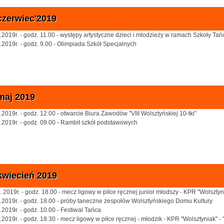
czerwiec'2019
.2019r. - godz. 11.00 - występy artystyczne dzieci i młodzieży w ramach Szkoły 
.2019r. - godz. 9.00 - Olimpiada Szkół Specjalnych
maj 2019
.2019r. - godz. 12.00 - otwarcie Biura Zawodów "VIII Wolsztyńskiej 10-tki"
.2019r. - godz. 09.00 - Rambit szkół podstawowych
kwiecień 2019
. 2019r. - godz. 18.00 - mecz ligowy w piłce ręcznej junior młodszy - KPR "Wolszty
.2019r. - godz. 18.00 - próby taneczne zespołów Wolsztyńskiego Domu Kultury
.2019r. - godz. 10.00 - Festiwal Tańca
.2019r. - godz. 18.30 - mecz ligowy w piłce ręcznej - młodzik - KPR "Wolsztyniak" - 