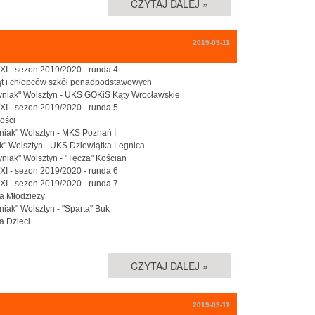
CZYTAJ DALEJ »
2019-09-11
XXI - sezon 2019/2020 - runda 4
cząt i chłopców szkół ponadpodstawowych
sztyniak" Wolsztyn - UKS GOKiS Kąty Wrocławskie
XXI - sezon 2019/2020 - runda 5
łości
yniak" Wolsztyn - MKS Poznań I
niak" Wolsztyn - UKS Dziewiątka Legnica
tyniak" Wolsztyn - "Tęcza" Kościan
XXI - sezon 2019/2020 - runda 6
XXI - sezon 2019/2020 - runda 7
ka Młodzieży
niak" Wolsztyn - "Sparta" Buk
a Dzieci
CZYTAJ DALEJ »
2019-09-11