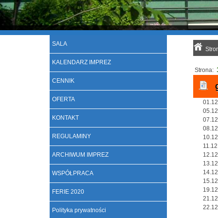
SALA
Stro
KALENDARZ IMPREZ
Strona:
CENNIK
OFERTA
01.12
05.12
KONTAKT
07.12
08.12
REGULAMINY
10.12
11.12
ARCHIWUM IMPREZ
12.12
13.12
14.12
WSPÓŁPRACA
15.12
19.12
FERIE 2020
21.12
22.12
Polityka prywatności