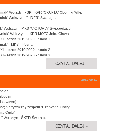
ztyniak" Wolsztyn - SKF KPR "SPARTA" Oborniki Wlkp.
tyniak" Wolsztyn - "LIDER" Swarzędz
yniak" Wolsztyn - MKS "VICTORIA" Świebodzice
sztyniak" Wolsztyn - LKPR MOTO Jelcz Oława
XXI - sezon 2019/2020 - runda 1
yniak" - MKS II Poznań
XXI - sezon 2019/2020 - runda 2
XXI - sezon 2019/2020 - runda 3
CZYTAJ DALEJ »
2019-09-11
ościan
iebodzin
odstawowe)
ystęp artystyczny zespołu "Czerwone Gitary"
n na Cuda"
iak" Wolsztyn - ŚKPR Świdnica
CZYTAJ DALEJ »