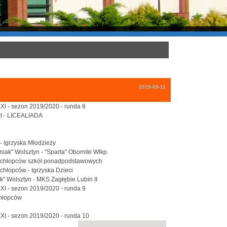
2019-09-11
XXI - sezon 2019/2020 - runda 8
ąt - LICEALIADA
- Igrzyska Młodzieży
niak" Wolsztyn - "Sparta" Oborniki Wlkp.
nej chłopców szkół ponadpodstawowych
chłopców - Igrzyska Dzieci
iak" Wolsztyn - MKS Zagłębie Lubin II
XXI - sezon 2019/2020 - runda 9
chłopców
XXI - sezon 2019/2020 - runda 10