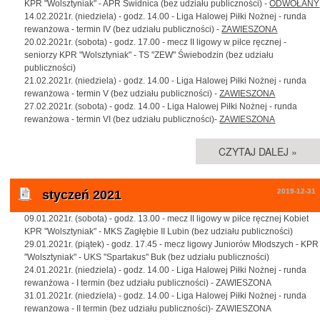
KPR "Wolsztyniak" - APR Świdnica (bez udziału publiczności) -
ODWOŁANY
14.02.2021r. (niedziela) - godz. 14.00 - Liga Halowej Piłki Nożnej - runda
rewanżowa - termin IV (bez udziału publiczności) -
ZAWIESZONA
20.02.2021r. (sobota) - godz. 17.00 - mecz II ligowy w piłce ręcznej -
seniorzy KPR "Wolsztyniak" - TS "ZEW" Świebodzin (bez udziału
publiczności)
21.02.2021r. (niedziela) - godz. 14.00 - Liga Halowej Piłki Nożnej - runda
rewanżowa - termin V (bez udziału publiczności) -
ZAWIESZONA
27.02.2021r. (sobota) - godz. 14.00 - Liga Halowej Piłki Nożnej - runda
rewanżowa - termin VI (bez udziału publiczności)-
ZAWIESZONA
CZYTAJ DALEJ »
2019-12-31
styczeń 2021
09.01.2021r. (sobota) - godz. 13.00 - mecz II ligowy w piłce ręcznej Kobiet
KPR "Wolsztyniak" - MKS Zagłębie II Lubin (bez udziału publiczności)
29.01.2021r. (piątek) - godz. 17.45 - mecz ligowy Juniorów Młodszych - KPR
"Wolsztyniak" - UKS "Spartakus" Buk (bez udziału publiczności)
24.01.2021r. (niedziela) - godz. 14.00 - Liga Halowej Piłki Nożnej - runda
rewanżowa - I termin (bez udziału publiczności) - ZAWIESZONA
31.01.2021r. (niedziela) - godz. 14.00 - Liga Halowej Piłki Nożnej - runda
rewanżowa - II termin (bez udziału publiczności)- ZAWIESZONA