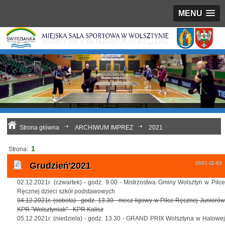
MENU
Strona główna
ARCHIWUM IMPREZ
2021
1
Strona:
2021-11-03
Grudzień'2021
02.12.2021r. (czwartek) - godz. 9.00 - Mistrzostwa Gminy Wolsztyn w Piłce
Ręcznej dzieci szkół podstawowych
04.12.2021r. (sobota) - godz. 13.30 - mecz ligowy w Piłce Ręcznej Juniorów
KPR "Wolsztyniak" - KPR Kalisz
05.12.2021r. (niedziela) - godz. 13.30 - GRAND PRIX Wolsztyna w Halowej