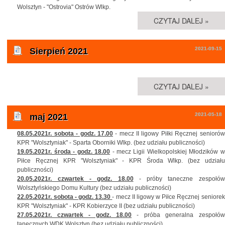
Wolsztyn - "Ostrovia" Ostrów Wlkp.
CZYTAJ DALEJ »
2021-09-15
Sierpień 2021
CZYTAJ DALEJ »
2021-05-18
maj 2021
08.05.2021r. sobota - godz. 17.00
- mecz II ligowy Piłki Ręcznej seniorów
KPR "Wolsztyniak" - Sparta Oborniki Wlkp. (bez udziału publiczności)
19.05.2021r. środa - godz. 18.00
- mecz Ligii Wielkopolskiej Młodzików w
Piłce Ręcznej KPR "Wolsztyniak" - KPR Środa Wlkp. (bez udziału
publiczności)
20.05.2021r. czwartek - godz. 18.00
- próby taneczne zespołów
Wolsztyńskiego Domu Kultury (bez udziału publiczności)
22.05.2021r. sobota - godz. 13.30
- mecz II ligowy w Piłce Ręcznej seniorek
KPR "Wolsztyniak" - KPR Kobierzyce II (bez udziału publiczności)
27.05.2021r. czwartek - godz. 18.00
- próba generalna zespołów
tanecznych WDK Wolsztyn (bez udziału publiczności)