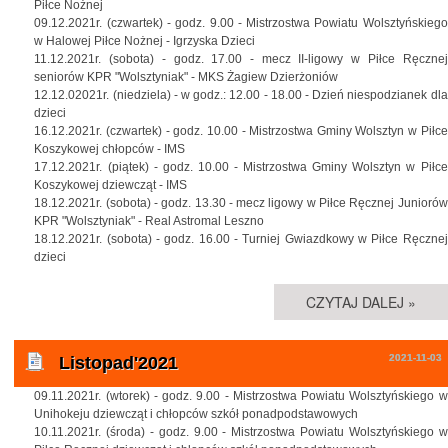
Piłce Nożnej
09.12.2021r. (czwartek) - godz. 9.00 - Mistrzostwa Powiatu Wolsztyńskiego
w Halowej Piłce Nożnej - Igrzyska Dzieci
11.12.2021r. (sobota) - godz. 17.00 - mecz II-ligowy w Piłce Ręcznej
seniorów KPR "Wolsztyniak" - MKS Żagiew Dzierżoniów
12.12.02021r. (niedziela) - w godz.: 12.00 - 18.00 - Dzień niespodzianek dla
dzieci
16.12.2021r. (czwartek) - godz. 10.00 - Mistrzostwa Gminy Wolsztyn w Piłce
Koszykowej chłopców - IMS
17.12.2021r. (piątek) - godz. 10.00 - Mistrzostwa Gminy Wolsztyn w Piłce
Koszykowej dziewcząt - IMS
18.12.2021r. (sobota) - godz. 13.30 - mecz ligowy w Piłce Ręcznej Juniorów
KPR "Wolsztyniak" - Real Astromal Leszno
18.12.2021r. (sobota) - godz. 16.00 - Turniej Gwiazdkowy w Piłce Ręcznej
dzieci
CZYTAJ DALEJ »
2021-11-03
Listopad'2021
09.11.2021r. (wtorek) - godz. 9.00 - Mistrzostwa Powiatu Wolsztyńskiego w
Unihokeju dziewcząt i chłopców szkół ponadpodstawowych
10.11.2021r. (środa) - godz. 9.00 - Mistrzostwa Powiatu Wolsztyńskiego w