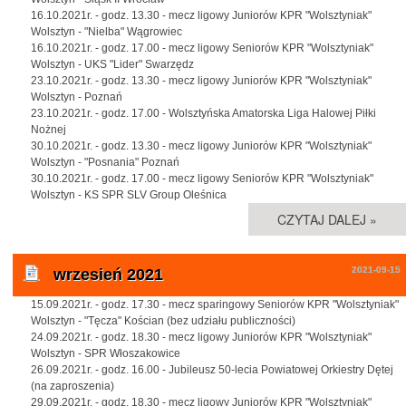
16.10.2021r. - godz. 13.30 - mecz ligowy Juniorów KPR "Wolsztyniak"
Wolsztyn - "Nielba" Wągrowiec
16.10.2021r. - godz. 17.00 - mecz ligowy Seniorów KPR "Wolsztyniak"
Wolsztyn - UKS "Lider" Swarzędz
23.10.2021r. - godz. 13.30 - mecz ligowy Juniorów KPR "Wolsztyniak"
Wolsztyn - Poznań
23.10.2021r. - godz. 17.00 - Wolsztyńska Amatorska Liga Halowej Piłki
Nożnej
30.10.2021r. - godz. 13.30 - mecz ligowy Juniorów KPR "Wolsztyniak"
Wolsztyn - "Posnania" Poznań
30.10.2021r. - godz. 17.00 - mecz ligowy Seniorów KPR "Wolsztyniak"
Wolsztyn - KS SPR SLV Group Oleśnica
CZYTAJ DALEJ »
2021-09-15
wrzesień 2021
15.09.2021r. - godz. 17.30 - mecz sparingowy Seniorów KPR "Wolsztyniak"
Wolsztyn - "Tęcza" Kościan (bez udziału publiczności)
24.09.2021r. - godz. 18.30 - mecz ligowy Juniorów KPR "Wolsztyniak"
Wolsztyn - SPR Włoszakowice
26.09.2021r. - godz. 16.00 - Jubileusz 50-lecia Powiatowej Orkiestry Dętej
(na zaproszenia)
29.09.2021r. - godz. 18.30 - mecz ligowy Juniorów KPR "Wolsztyniak"