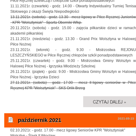
Piłce Ręcznej dziewcząt i chłopców szkół ponadpodstawowych
11.11.2021r. (czwartek) - godz. 14.00 - Otwarty Indywidualny Turniej Tenisa
Stołowego z okazji Święta Niepodległości
13.11.2021r. (sobota) - godz. 13.30 - mecz ligowy w Piłce Ręcznej Juniorów
- KPR "Wolsztyniak" - Sparta Oborniki Wlkp.
20.11.2021r. (sobota) - godz. 15.00 - zajęcia piłkarskie dzieci w ramach
akademii piłkarskiej
21.11.2021r. (niedziela) - godz. 13.30 - Grand Prix Wolsztyna w Halowej
Piłce Nożnej
23.11.2021r. (wtorek) - godz. 9.30 - Mistrzostwa REJONU
LESZCZYŃSKIEGO w Piłce Ręcznej chłopców szkół ponadpodstawowych
25.11.2021r. (czwartek) - godz. 9.00 - Mistrzostwa Gminy Wolsztyn w
Halowej Piłce Nożnej - Igrzyska Młodzieży Szkolnej
26.11.2021r. (piątek) - godz. 9.00 - Mistrzostwa Gminy Wolsztyn w Halowej
Piłce Nożnej - Igrzyska Dzieci
27.11.2021r. (sobota) - godz. 17.00 - mecz II-ligowy seniorów w Piłce
Ręcznej KPR "Wolsztyniak" - SKS Orlik Brzeg
CZYTAJ DALEJ »
2021-09-15
październik 2021
02.10.2021r. - godz. 17.00 - mecz ligowy Seniorów KPR "Wolsztyniak"
Wolsztyn - Śląsk II Wrocław