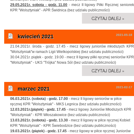
29.05.2021r. sobota - godz. 11.00
- mecz II ligowy Piłki Ręcznej seniorek
KPR "Wolsztyniak" - APR Świdnica (bez udziału publiczności)
CZYTAJ DALEJ »
2021-05-18
kwiecień 2021
21.04.2021r. środa - godz. 17.45 - mecz ligowy juniorów młodszych KPR
"Wolsztyniak"w ramach Ligii Wielkopolskiej (bez udziału publiczności)
30.04.2021r. piątek - godz. 19.00 - mecz II ligowy piłki ręcznej seniorów KPR
"Wolsztyniak" - UKS "Trójka" Nowa Sól (bez udziału publiczności)
CZYTAJ DALEJ »
2021-02-17
marzec 2021
06.03.2021r. (sobota) - godz. 17.00
- mecz II ligowy seniorów w piłce
ręcznej KPR "Wolsztyniak" - MKS Legnica (bez udziału publiczności)
12.03.2021r.(piątek) - godz. 17.45
- mecz ligowy Juniorów Młodszych KPR
"Wolsztyniak" - KPR Włoszakowice (bez udziału publiczności)
13.03.2021r. (sobota) - godz. 13.30
- mecz II ligowy w piłce ręcznej Kobiet
KPR "Wolsztyniak" - KPR Świebodzice (bez udziału publiczności)
19.03.2021r. (piątek) - godz. 17.45
- mecz ligowy w piłce ręcznej Juniorów