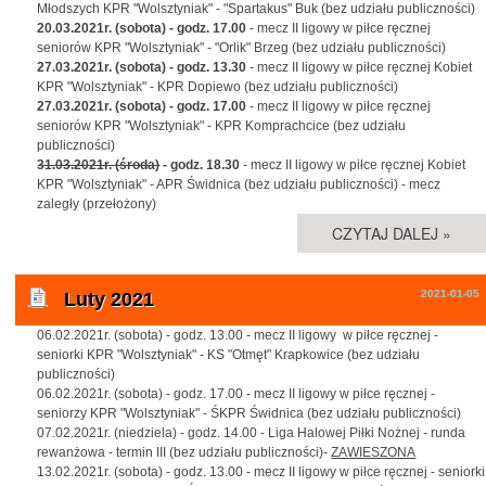
Młodszych KPR "Wolsztyniak" - "Spartakus" Buk (bez udziału publiczności)
20.03.2021r. (sobota) - godz. 17.00
- mecz II ligowy w piłce ręcznej
seniorów KPR "Wolsztyniak" - "Orlik" Brzeg (bez udziału publiczności)
27.03.2021r. (sobota) - godz. 13.30
- mecz II ligowy w piłce ręcznej Kobiet
KPR "Wolsztyniak" - KPR Dopiewo (bez udziału publiczności)
27.03.2021r. (sobota) - godz. 17.00
- mecz II ligowy w piłce ręcznej
seniorów KPR "Wolsztyniak" - KPR Komprachcice (bez udziału
publiczności)
31.03.2021r. (środa)
- godz. 18.30
- mecz II ligowy w piłce ręcznej Kobiet
KPR "Wolsztyniak" - APR Świdnica (bez udziału publiczności) - mecz
zaległy (przełożony)
CZYTAJ DALEJ »
2021-01-05
Luty 2021
06.02.2021r. (sobota) - godz. 13.00 - mecz II ligowy w piłce ręcznej -
seniorki KPR "Wolsztyniak" - KS "Otmęt" Krapkowice (bez udziału
publiczności)
06.02.2021r. (sobota) - godz. 17.00 - mecz II ligowy w piłce ręcznej -
seniorzy KPR "Wolsztyniak" - ŚKPR Świdnica (bez udziału publiczności)
07.02.2021r. (niedziela) - godz. 14.00 - Liga Halowej Piłki Nożnej - runda
rewanżowa - termin III (bez udziału publiczności)-
ZAWIESZONA
13.02.2021r. (sobota) - godz. 13.00 - mecz II ligowy w piłce ręcznej - seniorki