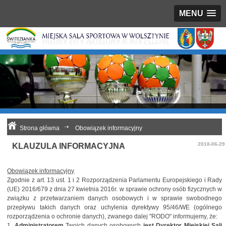
MENU
Strona główna
Obowiązek informacyjny
2018-06-29
KLAUZULA INFORMACYJNA
Obowiązek informacyjny
Zgodnie z art. 13 ust. 1 i 2 Rozporządzenia Parlamentu Europejskiego i Rady
(UE) 2016/679 z dnia 27 kwietnia 2016r. w sprawie ochrony osób fizycznych w
związku z przetwarzaniem danych osobowych i w sprawie swobodnego
przepływu takich danych oraz uchylenia dyrektywy 95/46/WE (ogólnego
rozporządzenia o ochronie danych), zwanego dalej "RODO" informujemy, że:
1.
Administratorem
Twoich danych osobowych
jest Dyrektor Miejskiej Sali