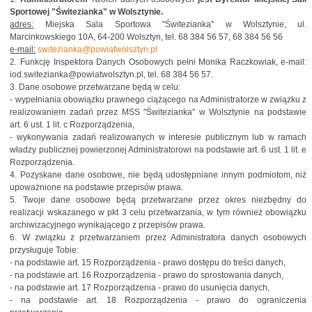
Sportowej "Świtezianka" w Wolsztynie.
adres:
Miejska Sala Sportowa "Świtezianka" w Wolsztynie, ul.
Marcinkowskiego 10A, 64-200 Wolsztyn, tel. 68 384 56 57, 68 384 56 56
e-mail:
switezianka@powiatwolsztyn.pl
2. Funkcję Inspektora Danych Osobowych pełni Monika Raczkowiak, e-mail:
iod.switezianka@powiatwolsztyn.pl, tel. 68 384 56 57.
3. Dane osobowe przetwarzane będą w celu:
- wypełniania obowiązku prawnego ciążącego na Administratorze w związku z
realizowaniem zadań przez MSS "Świtezianka" w Wolsztynie na podstawie
art. 6 ust. 1 lit. c Rozporządzenia,
- wykonywania zadań realizowanych w interesie publicznym lub w ramach
władzy publicznej powierzonej Administratorowi na podstawie art. 6 ust. 1 lit. e
Rozporządzenia.
4. Pozyskane dane osobowe, nie będą udostępniane innym podmiotom, niż
upoważnione na podstawie przepisów prawa.
5. Twoje dane osobowe będą przetwarzane przez okres niezbędny do
realizacji wskazanego w pkt 3 celu przetwarzania, w tym również obowiązku
archiwizacyjnego wynikającego z przepisów prawa.
6. W związku z przetwarzaniem przez Administratora danych osobowych
przysługuje Tobie:
- na podstawie art. 15 Rozporządzenia - prawo dostępu do treści danych,
- na podstawie art. 16 Rozporządzenia - prawo do sprostowania danych,
- na podstawie art. 17 Rozporządzenia - prawo do usunięcia danych,
- na podstawie art. 18 Rozporządzenia - prawo do ograniczenia