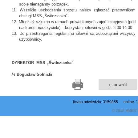
sobie nienaganny porządek.
11. Wszelkie uszkodzenia sprzętu należy zgłaszać pracownikom
obsługi MSS „Świtezianka”.
12. Młodzież szkolna w ramach prowadzonych zajęć lekcyjnych (pod
nadzorem nauczyciela) – korzysta z siłowni w godz. 8.00-14.30.
13. Do przestrzegania regulaminu siłowni są zobowiązani wszyscy
użytkownicy.
DYREKTOR MSS „Świtezianka”
/-/ Bogusław Solnicki
<- powrót
liczba odwiedzin: 3159855 online: 1
© 2018 MBEST