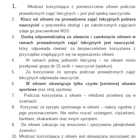
1.
Młodzież korzystająca z pomieszczenia siłowni podczas
prowadzonych zajęć lekcyjnych – jest pod opieką nauczyciela.
2.
Klucz od siłowni na prowadzenie zajęć lekcyjnych pobiera
nauczyciel
u pracownika obsługi i po zakończonych zajęciach
zdaje go pracownikowi MSS.
3.
Osobą odpowiedzialną za otwarcie i zamknięcie siłowni w
ramach prowadzonych zajęć lekcyjnych jest nauczyciel
,
który odpowiada również za bezpieczeństwo korzystania z
przyrządów znajdujących się na wyposażeniu siłowni.
4.
W ramach jednej jednostki lekcyjnej – na siłowni może
przebywać grupa do 15 osób + nauczyciel (opiekun).
5.
Za korzystanie ze sprzętu podczas prowadzonych zajęć
lekcyjnych odpowiada nauczyciel.
6.
W siłowni obowiązuje tylko czyste (zmienne) obuwie
sportowe
oraz strój sportowy.
7.
Podczas korzystania z siłowni – młodzież przebiera się w
szatniach.
8.
Korzystać ze sprzętu sportowego w siłowni – należy zgodnie z
jego przeznaczeniem. Nie wolno rzucać sztangami, ciężarkami,
hantlami, skakankami oraz innym sprzętem.
9.
Do siłowni zakazuje się wnoszenia i spożywania jakiejkolwiek
żywności.
10. Młodzież korzystająca z siłowni jest obowiązana pozostawić po