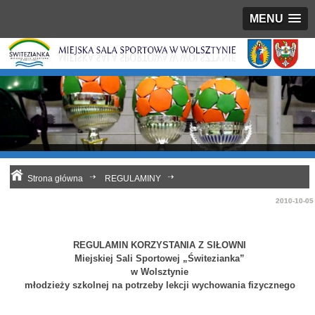
MENU
Strona główna
REGULAMINY
Regulamin siłowni - młodzież szkolna
2010-10-05
REGULAMIN KORZYSTANIA Z SIŁOWNI
Miejskiej Sali Sportowej
„Świtezianka”
w Wolsztynie
młodzieży szkolnej na potrzeby lekcji wychowania fizycznego