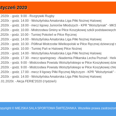
styczeń 2020
.2020r. - godz. 9.00 - Rozgrywki Rugby
.2020r. - godz. 14.00 - Wolsztyńska Amatorska Liga Piłki Nożnej Halowej
.2020r. - godz. 18.00 - mecz ligowy Juniorów Młodszych - KPR "Wolsztyniak" - M
.2020r. - godz. 10.00 - Mistrzostwa Gminy w Piłce Koszykowej szkół podstawowych
.2020r. - godz. 10.00 - Turniej Pokoleń w Piłce Ręcznej
.2020r. - godz. 14.00 - Wolsztyńska Amatorska Liga Piłki Nożnej Halowej
.2020r. - godz. 10.30 - Półfinał Mistrzostw Wielkopolski w Piłce Ręcznej dziewcz
.2020r. - godz. 10.00 - Turniej Pań w Halowej Piłce Nożnej
.2020r. - godz. 14.00 - Wolsztyńska Amatorska Liga Piłki Nożnej Halowej
.2020r. - godz. 17.30 - mecz sparingowy - Akademia Piłkarska Lecha Poznań : Hel
.2020r. - godz. 9.00 - Mistrzostwa Powiatu Wolsztyńskiego w Piłce Koszykowej dzi
.2020r. - godz. 9.00 - Mistrzostwa Powiatu Wolsztyńskiego w Piłce Koszykowej ch
.2020r. - godz. 17.00 - mecz II ligowy Piłki Ręcznej Mężczyzn - KPR "Wolsztyniak"
.2020r. - godz. 14.00 - Wolsztyńska Amatorska Liga Piłki Nożnej Halowej
.01.2020r. - Akcja FERIE'2020 (I tydzień)
opyright © MIEJSKA SALA SPORTOWA ŚWITEZIANKA. Wszelkie prawa zastrzeżon