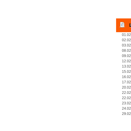
01.02
02.02
03.02
08.02
09.02
12.02
13.0
15.02
16.02
17.02
20.02
22.02
22.02
23.02
24.02
29.02