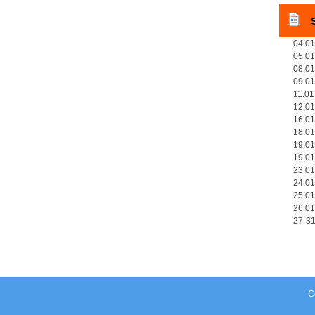
04.01
05.01
08.01
09.01
11.01
12.01
16.01
18.01
19.01
19.01
23.01
24.01
25.01
26.01
27-31
C