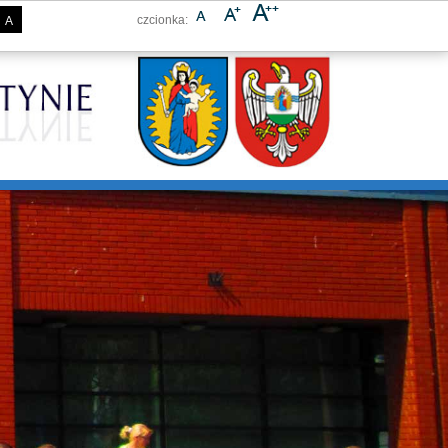
czcionka:
A