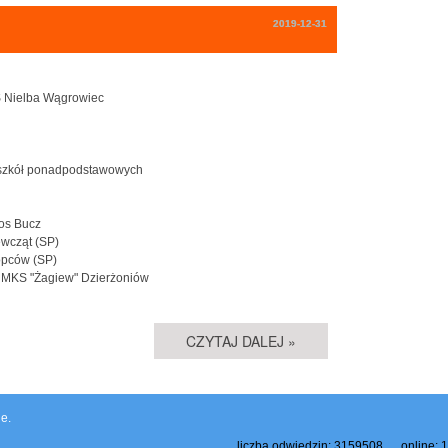
2019-12-31
KS Nielba Wągrowiec
ąt szkół ponadpodstawowych
ios Bucz
ewcząt (SP)
łopców (SP)
 - MKS "Żagiew" Dzierżoniów
CZYTAJ DALEJ »
e.
liczba odwiedzin: 3159508 online: 1