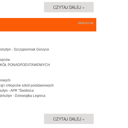
CZYTAJ DALEJ »
2020-01-20
olsztyn - Szczypiorniak Gorzyce
hłopców
ĄT SZKÓŁ PONADPODSTAWOWYCH
awowych
cząt i chłopców szkół podstawowych
lsztyn - APR "Świdnica
Wolsztyn - Dziewiątka Legnica
CZYTAJ DALEJ »