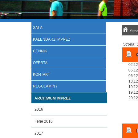
SALA
Stro
KALENDARZ IMPREZ
Strona:
CENNIK
OFERTA
02.12
05.12
KONTAKT
06.12
13.12
REGULAMINY
19.12
19.12
20.12
ARCHIWUM IMPREZ
2016
Ferie 2016
2017