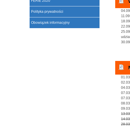
FERIE 2020
04.09
Polityka prywatności
11.09
18.09
Obowiązek informacyjny
22.09
25.09
udzia
30.09
01.03
02.03
04.03
07.03
07.03
08.03
09.03
13.03
14.03
28.03