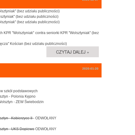
sztyniak" (bez udziału publiczności)
sztyniak" (bez udziału publiczności)
sztyniak" (bez udziału publiczności)
ch KPR "Wolsztyniak" contra seniorki KPR "Wolsztyniak" (bez
"Tęcza" Kościan (bez udziału publiczności)
CZYTAJ DALEJ »
2020-01-20
ców szkół podstawowych
lsztyn - Polonia Kępno
 Wolsztyn - ZEW Świebodzin
ztyn - Kobierzyce II
- ODWOŁANY
olsztyn - UKS Dopiewo
ODWOŁANY