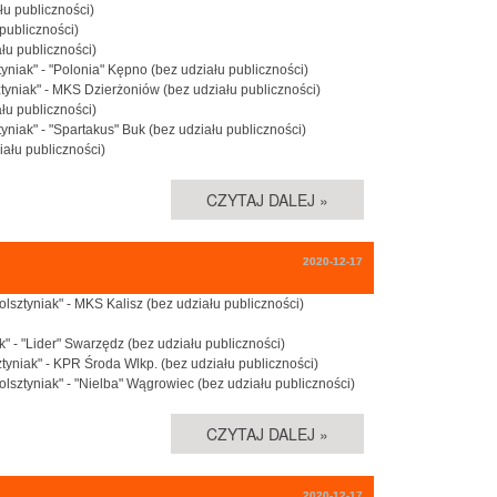
łu publiczności)
 publiczności)
ału publiczności)
tyniak" - "Polonia" Kępno (bez udziału publiczności)
ztyniak" - MKS Dzierżoniów (bez udziału publiczności)
ału publiczności)
yniak" - "Spartakus" Buk (bez udziału publiczności)
iału publiczności)
CZYTAJ DALEJ »
2020-12-17
olsztyniak" - MKS Kalisz (bez udziału publiczności)
k" - "Lider" Swarzędz (bez udziału publiczności)
ztyniak" - KPR Środa Wlkp. (bez udziału publiczności)
olsztyniak" - "Nielba" Wągrowiec (bez udziału publiczności)
CZYTAJ DALEJ »
2020-12-17