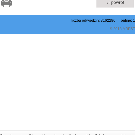
<- powrót
liczba odwiedzin: 3162286 online: 1
© 2018 MBEST