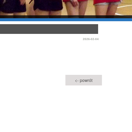
2026-02-04
<- powrót