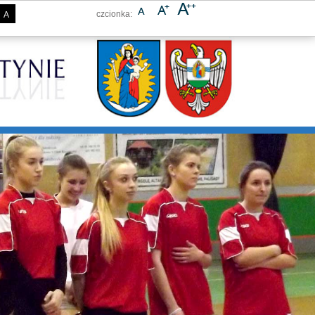
czcionka:
A