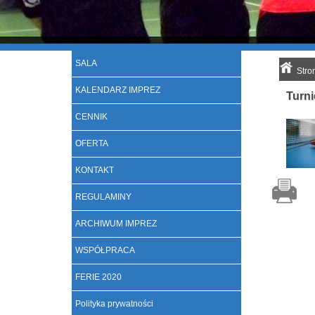
SALA
Stro
KALENDARZ IMPREZ
Turn
CENNIK
OFERTA
KONTAKT
REGULAMINY
ARCHIWUM IMPREZ
WSPÓŁPRACA
FERIE 2020
Polityka prywatności