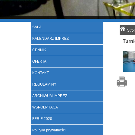
SALA
Stro
KALENDARZ IMPREZ
Turn
CENNIK
OFERTA
KONTAKT
REGULAMINY
ARCHIWUM IMPREZ
WSPÓŁPRACA
FERIE 2020
Polityka prywatności