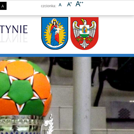
czcionka:
A